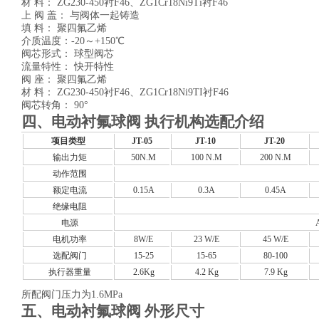
材 料： ZG230-450衬F46、ZG1Cr18Ni9Ti衬F46
上 阀 盖： 与阀体一起铸造
填 料： 聚四氟乙烯
介质温度：-20～+150℃
阀芯形式： 球型阀芯
流量特性： 快开特性
阀 座： 聚四氟乙烯
材 料： ZG230-450衬F46、ZG1Cr18Ni9TI衬F46
阀芯转角： 90°
四、电动衬氟球阀 执行机构选配介绍
项目类型
JT-05
JT-10
JT-20
输出力矩
50N.M
100 N.M
200 N.M
动作范围
额定电流
0.15A
0.3A
0.45A
绝缘电阻
电源
电机功率
8W/E
23 W/E
45 W/E
选配阀门
15-25
15-65
80-100
执行器重量
2.6Kg
4.2 Kg
7.9 Kg
所配阀门压力为1.6MPa
五、电动衬氟球阀 外形尺寸