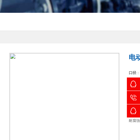
电
口径
：
特点
：
电动衬
高压注
耐腐蚀