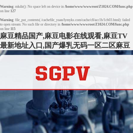
Warning
: mkdir(): No space left on device in
/home/www/wwwroot/Z1024.COM/func.php
on line
127
Warning
: file_put_contents(./cachefile_yuan/lymyks.com/cache/c8/acc1b/1cb03.html): failed
to open stream: No such file or directory in
/home/www/wwwroot/Z1024.COM/func.php
on line
115
麻豆精品国产,麻豆电影在线观看,麻豆TV
最新地址入口,国产爆乳无码一区二区麻豆