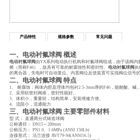
产品特性
规格参数
常见问题
一、电动衬氟球阀 概述
电动衬氟球阀
由YX系列电动执行机构和衬氟球阀组成，由于该阀内
烯（简称F46），故具有可靠的耐腐蚀性和密封性。
电动衬氟球阀
执
的离合器，失电时可自动复位。内置阀位反馈装置可实现阀位信号
二、电动衬氟球阀 特点
1、 耐腐蚀：阀体内腔及理体均包衬2.5-3mm厚的F46，能耐酸、
2、采用软密封阀座，密封性能好。
3、体积小，重量轻，结构简单，安装维修方便。
4、流阻小，流通能力
三、电动衬氟球阀 主要零部件材料
型 式： 直通两分式铸造球阀
公称通径： DN15～200mm
公称压力： PN1.0、1.6MPa (ANSI 150Lb)
连接形式： 法兰连接 JB/T79-94(ANSI16.5)